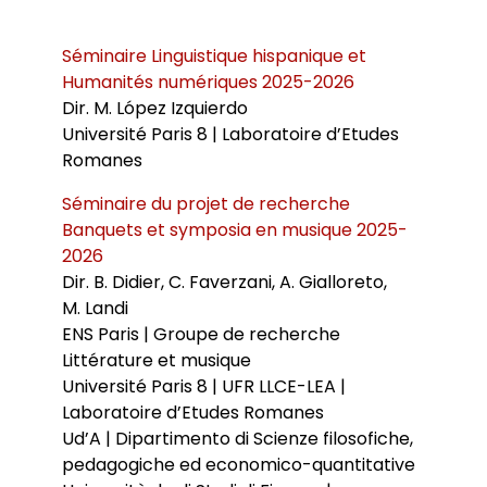
Bibliothèques universitaires
Agenda
Séminaires et conférences
Les Revues du LER
Séminaire Linguistique hispanique et
Journées d’études
Revue Pandora
Humanités numériques 2025-2026
Colloques
Cuadernos LIRICO
Soutenances de doctorat
Publications
Dir. M.
López Izquierdo
Cahiers ALHIM
Soutenances HDR
Université Paris 8 | Laboratoire d’Etudes
Ouvrages
RITA
Romanes
Dossiers et numéros de revues
Thèses
Séminaire du projet de recherche
Collection HAL
Le LER sur Vimeo
Banquets et symposia en musique 2025-
2026
Dir. B. Didier, C. Faverzani, A. Gialloreto,
M. Landi
ENS Paris | Groupe de recherche
Littérature et musique
Université Paris 8 | UFR LLCE-LEA |
Laboratoire d’Etudes Romanes
Ud’A | Dipartimento di Scienze filosofiche,
pedagogiche ed economico-quantitative