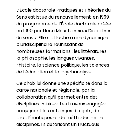
Bibliothèques universitaires
Agenda
L’École doctorale Pratiques et Théories du
Séminaires et conférences
Les Revues du LER
Journées d’études
Sens est issue du renouvellement, en 1999,
Revue Pandora
Colloques
du programme de l’École doctorale créée
Cuadernos LIRICO
Soutenances de doctorat
Publications
en 1990 par Henri Meschonnic, « Disciplines
Cahiers ALHIM
Soutenances HDR
Ouvrages
du sens ». Elle s’attache à une dynamique
RITA
Dossiers et numéros de revues
pluridisciplinaire réunissant de
Thèses
nombreuses formations : les littératures,
Collection HAL
la philosophie, les langues vivantes,
Le LER sur Vimeo
l’histoire, la science politique, les sciences
de l’éducation et la psychanalyse.
Ce choix lui donne une spécificité dans la
carte nationale et régionale, par la
collaboration qu’il permet entre des
disciplines voisines. Les travaux engagés
conjuguent les échanges d’objets, de
problématiques et de méthodes entre
disciplines. Ils autorisent un fructueux