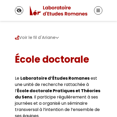
Panneau de gestion des cookies
Voir le fil d'Ariane
Le LER
École doctorale
Présentation
Axes de recherche 2025-2030
Membres
Axes de recherche 2019-2024
Titulaires
Axes de recherche 2013-2018
Le
Laboratoire d’Études Romanes
est
Autres membres
Projets et réseaux de recherche
Le Doctorat
une unité de recherche rattachée à
Doctorants
Laboratoire junior
l’
École doctorale Pratiques et Théories
Inscriptions
Jeunes docteurs et anciens diplômés
Fonctionnement
Directions de thèse
du Sens
. Il participe régulièrement à ses
Actualités
Représentants des doctorants
journées et a organisé un séminaire
Vie du laboratoire
École doctorale
transversal à l’intention de l’ensemble de
Appels à contributions
Masters adossés au LER
Événements
ses équipes.