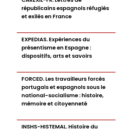
Bibliothèques universitaires
Agenda
républicains espagnols réfugiés
Séminaires et conférences
Les Revues du LER
et exilés en France
Journées d’études
Revue Pandora
Colloques
Cuadernos LIRICO
Soutenances de doctorat
Publications
Cahiers ALHIM
Soutenances HDR
Ouvrages
RITA
EXPEDIAS. Expériences du
Dossiers et numéros de revues
présentisme en Espagne :
Thèses
dispositifs, arts et savoirs
Collection HAL
Le LER sur Vimeo
FORCED. Les travailleurs forcés
portugais et espagnols sous le
national-socialisme : histoire,
mémoire et citoyenneté
INSHS-HISTEMAL. Histoire du