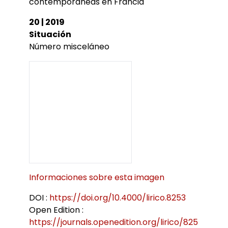
Bibliothèques universitaires
contemporàneas en Francia
Agenda
Séminaires et conférences
Les Revues du LER
20 | 2019
Journées d’études
Situación
Revue Pandora
Colloques
Número misceláneo
Cuadernos LIRICO
Soutenances de doctorat
Publications
Cahiers ALHIM
Soutenances HDR
Ouvrages
RITA
Dossiers et numéros de revues
Thèses
Collection HAL
Le LER sur Vimeo
Informaciones sobre esta imagen
DOI :
https://doi.org/10.4000/lirico.8253
Open Edition :
https://journals.openedition.org/lirico/825