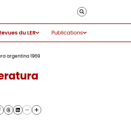
Revues du LER
Publications
ura argentina 1969
teratura