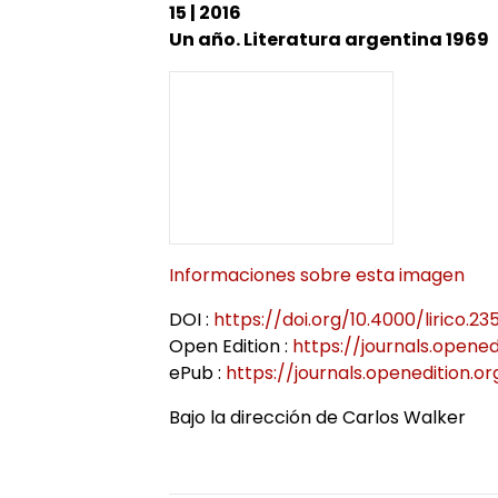
15 | 2016
Axes de recherche 2013-2018
Jeunes docteurs et anciens dipl
École doctorale
Colloques
RITA
Collection HAL
Un año. Literatura argentina 1969
Projets et réseaux de recherche
Masters adossés au LER
Soutenances de doctorat
Le LER sur Vimeo
Laboratoire junior
Bibliothèques universitaires
Soutenances HDR
Fonctionnement
Informaciones sobre esta imagen
DOI :
https://doi.org/10.4000/lirico.235
Open Edition :
https://journals.openedi
ePub :
https://journals.openedition.or
Bajo la dirección de Carlos Walker