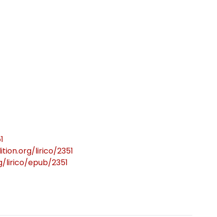
ômés
1
tion.org/lirico/2351
g/lirico/epub/2351