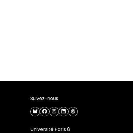
Suivez-nous
bluesky
facebook
instagram
linkedin
threads
Université Paris 8