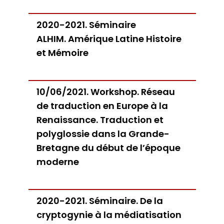
Bibliothèques universitaires
Agenda
Séminaires et conférences
Les Revues du LER
2020-2021. Séminaire
Journées d’études
Revue Pandora
Colloques
ALHIM. Amérique Latine Histoire
Cuadernos LIRICO
Soutenances de doctorat
Publications
et Mémoire
Cahiers ALHIM
Soutenances HDR
Ouvrages
RITA
Dossiers et numéros de revues
Thèses
10/06/2021. Workshop. Réseau
Collection HAL
Le LER sur Vimeo
de traduction en Europe à la
Renaissance. Traduction et
polyglossie dans la Grande-
Bretagne du début de l’époque
moderne
2020-2021. Séminaire. De la
cryptogynie à la médiatisation