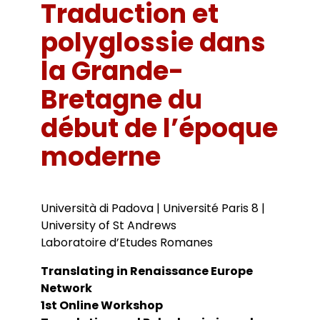
Bibliothèques universitaires
Traduction et
Agenda
Séminaires et conférences
Les Revues du LER
polyglossie dans
Journées d’études
Revue Pandora
Colloques
la Grande-
Cuadernos LIRICO
Soutenances de doctorat
Publications
Cahiers ALHIM
Soutenances HDR
Bretagne du
Ouvrages
RITA
Dossiers et numéros de revues
début de l’époque
Thèses
Collection HAL
moderne
Le LER sur Vimeo
Università di Padova | Université Paris 8 |
University of St Andrews
Laboratoire d’Etudes Romanes
Translating in Renaissance Europe
Network
1st Online Workshop