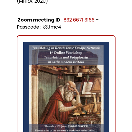
(MHRA, 2020)
Zoom meeting ID
:
832 6671 3166
–
Passcode : k3Jmc4