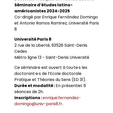
Bibliothèques universitaires
Agenda
Séminaire d’études latino-
Séminaires et conférences
Les Revues du LER
américanistes 2024-2025
Journées d’études
Co-dirigé par Enrique Fernández Domingo
Revue Pandora
Colloques
et Antonio Ramos Ramirez
,
Université Paris
Cuadernos LIRICO
Soutenances de doctorat
Publications
Cahiers ALHIM
8
Soutenances HDR
Ouvrages
RITA
Dossiers et numéros de revues
Université Paris 8
Thèses
2 rue de la Liberté, 93526 Saint-Denis
Collection HAL
Cedex
Le LER sur Vimeo
Métro ligne 13 - Saint-Denis Université
Ce séminaire est ouvert à tou·te·s les
doctorant·e·s de l’Ecole doctorale
Pratique et Théories du Sens (ED 31).
Durée et modalité :
En présentiel. 6
séances de 2h.
Inscriptions :
enrique.fernandez-
domingo@univ-paris8.fr
.