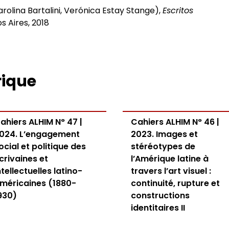
rolina Bartalini, Verónica Estay Stange),
Escritos
os Aires, 2018
rique
ahiers ALHIM N° 47 |
Cahiers ALHIM N° 46 |
024. L’engagement
2023. Images et
ocial et politique des
stéréotypes de
crivaines et
l’Amérique latine à
ntellectuelles latino-
travers l’art visuel :
méricaines (1880-
continuité, rupture et
930)
constructions
identitaires II