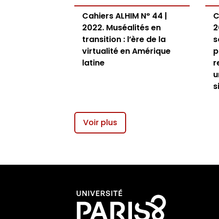
Cahiers ALHIM N° 44 |
C
2022. Muséalités en
2
transition : l’ère de la
s
virtualité en Amérique
p
latine
r
u
s
Voir plus