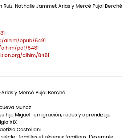
án Ruiz, Nathalie Jammet Arias y Mercè Pujol Berché
ômés
81
org/alhim/epub/8481
g/alhim/pdf/8481
ition.org/alhim/8481
-Arias y Mercè Pujol Berché
acueva Muñoz
u hijo Miguel : emigración, redes y aprendizaje
iglo XIX
etizia Castellani
siècle : familles et réseaux familiaux. L’exemple