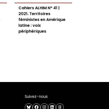
Cahiers ALHIM N° 41 |
2021. Territoires
e
féministes en Amérique
latine : voix
périphériques
Suivez-nous
bluesky
facebook
instagram
linkedin
threads