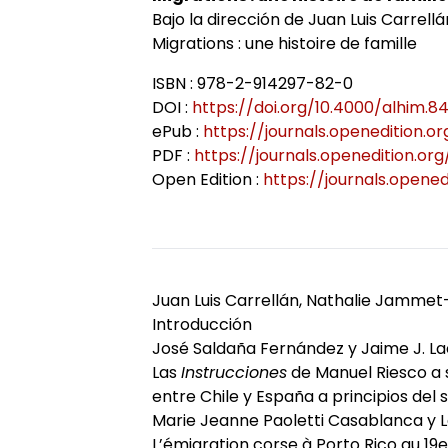
Bajo la dirección de Juan Luis Carrell
Axes de recherche 2013-2018
Jeunes docteurs et anciens dipl
École doctorale
Colloques
RITA
Collection HAL
Migrations : une histoire de famille
ISBN : 978-2-914297-82-0
Projets et réseaux de recherche
Masters adossés au LER
Soutenances de doctorat
Le LER sur Vimeo
DOI :
https://doi.org/10.4000/alhim.84
ePub :
https://journals.openedition.
PDF :
https://journals.openedition.or
Laboratoire junior
Bibliothèques universitaires
Soutenances HDR
Open Edition :
https://journals.opened
Fonctionnement
Juan Luis Carrellán, Nathalie Jammet
Introducción
José Saldaña Fernández y Jaime J. L
Las
Instrucciones
de Manuel Riesco a s
entre Chile y España a principios del s
Marie Jeanne Paoletti Casablanca y La
L’émigration corse à Porto Rico au 19e 