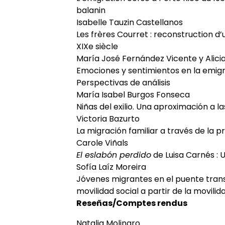
balanin
Isabelle Tauzin Castellanos
Les frères Courret : reconstruction d’
XIXe siècle
María José Fernández Vicente y Alicia
Emociones y sentimientos en la emigra
Perspectivas de análisis
María Isabel Burgos Fonseca
Niñas del exilio. Una aproximación a l
Victoria Bazurto
La migración familiar a través de la 
Carole Viñals
El eslabón perdido
de Luisa Carnés : U
Sofía Laíz Moreira
Jóvenes migrantes en el puente trans
movilidad social a partir de la movili
Reseñas/Comptes rendus
Natalia Molinaro