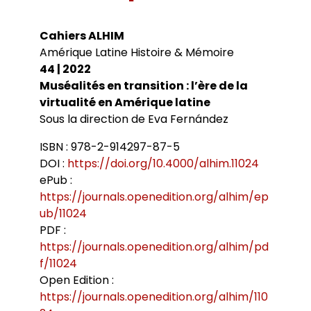
Bibliothèques universitaires
Agenda
Séminaires et conférences
Les Revues du LER
Cahiers ALHIM
Journées d’études
Revue Pandora
Amérique Latine Histoire & Mémoire
Colloques
Cuadernos LIRICO
Soutenances de doctorat
Publications
44 | 2022
Cahiers ALHIM
Soutenances HDR
Muséalités en transition : l’ère de la
Ouvrages
RITA
virtualité en Amérique latine
Dossiers et numéros de revues
Thèses
Sous la direction de Eva Fernández
Collection HAL
Le LER sur Vimeo
ISBN : 978-2-914297-87-5
DOI :
https://doi.org/10.4000/alhim.11024
ePub :
https://journals.openedition.org/alhim/ep
ub/11024
PDF :
https://journals.openedition.org/alhim/pd
f/11024
Open Edition :
https://journals.openedition.org/alhim/110