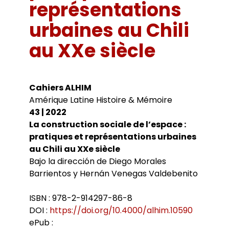
Bibliothèques universitaires
représentations
Agenda
Séminaires et conférences
Les Revues du LER
urbaines au Chili
Journées d’études
Revue Pandora
Colloques
au XXe siècle
Cuadernos LIRICO
Soutenances de doctorat
Publications
Cahiers ALHIM
Soutenances HDR
Ouvrages
RITA
Dossiers et numéros de revues
Thèses
Cahiers ALHIM
Collection HAL
Amérique Latine Histoire & Mémoire
Le LER sur Vimeo
43 | 2022
La construction sociale de l’espace :
pratiques et représentations urbaines
au Chili au XXe siècle
Bajo la dirección de Diego Morales
Barrientos y Hernán Venegas Valdebenito
ISBN : 978-2-914297-86-8
DOI :
https://doi.org/10.4000/alhim.10590
ePub :