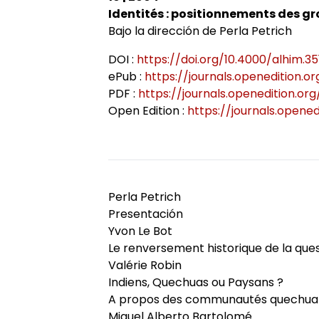
Identités : positionnements des gr
Axes de recherche 2013-2018
Jeunes docteurs et anciens dipl
École doctorale
Colloques
RITA
Collection HAL
Bajo la dirección de Perla Petrich
DOI :
https://doi.org/10.4000/alhim.35
Projets et réseaux de recherche
Masters adossés au LER
Soutenances de doctorat
Le LER sur Vimeo
ePub :
https://journals.openedition.o
PDF :
https://journals.openedition.or
Open Edition :
https://journals.opened
Laboratoire junior
Bibliothèques universitaires
Soutenances HDR
Fonctionnement
Perla Petrich
Presentación
Yvon Le Bot
Le renversement historique de la que
Valérie Robin
Indiens, Quechuas ou Paysans ?
A propos des communautés quechua
Miguel Alberto Bartolomé