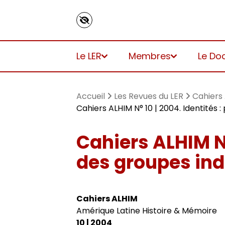
Panneau de gestion des cookies
Le LER
Membres
Le Do
Accueil
Les Revues du LER
Cahiers
Cahiers ALHIM N° 10 | 2004. Identités
Cahiers ALHIM N°
Présentation
Titulaires
Inscriptions
Vie du laboratoire
Agenda
Revue Pandora
Ouvrages
des groupes ind
Axes de recherche 2025-2030
Autres membres
Directions de thèse
Appels à contributions
Séminaires et conférences
Cuadernos LIRICO
Dossiers et numéros de revues
Cahiers ALHIM
Axes de recherche 2019-2024
Doctorants
Représentants des doctorants
Journées d’études
Cahiers ALHIM
Thèses
Amérique Latine Histoire & Mémoire
10 | 2004