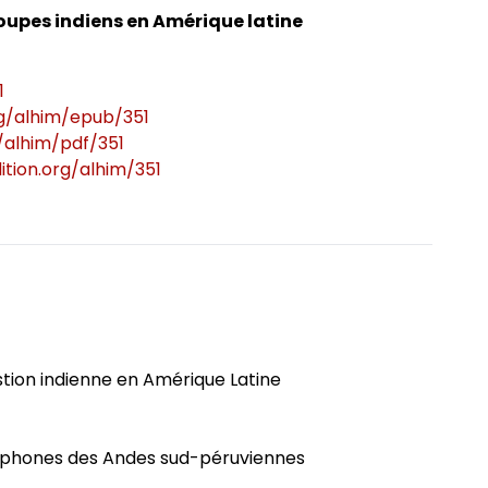
oupes indiens en Amérique latine
ômés
1
rg/alhim/epub/351
g/alhim/pdf/351
ition.org/alhim/351
stion indienne en Amérique Latine
phones des Andes sud-péruviennes