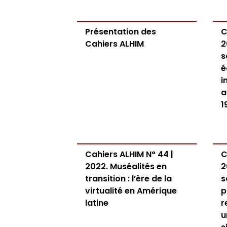
Présentation des
C
Cahiers ALHIM
2
s
é
i
a
1
Cahiers ALHIM N° 44 |
C
2022. Muséalités en
2
transition : l’ère de la
s
virtualité en Amérique
p
latine
r
u