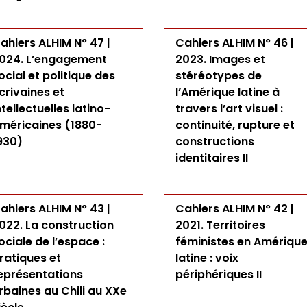
ahiers ALHIM N° 47 |
Cahiers ALHIM N° 46 |
024. L’engagement
2023. Images et
ocial et politique des
stéréotypes de
crivaines et
l’Amérique latine à
ntellectuelles latino-
travers l’art visuel :
méricaines (1880-
continuité, rupture et
930)
constructions
identitaires II
ahiers ALHIM N° 43 |
Cahiers ALHIM N° 42 |
022. La construction
2021. Territoires
ociale de l’espace :
féministes en Amériqu
ratiques et
latine : voix
eprésentations
périphériques II
rbaines au Chili au XXe