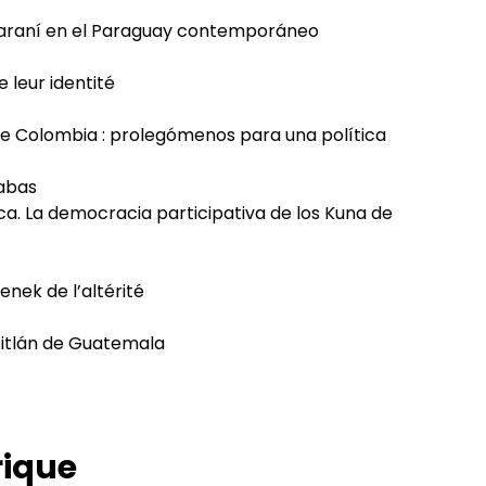
guaraní en el Paraguay contemporáneo
 leur identité
sde Colombia : prolegómenos para una política
rabas
ca. La democracia participativa de los Kuna de
enek de l’altérité
titlán de Guatemala
rique