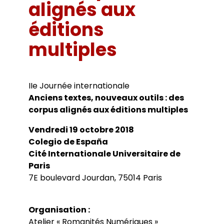
Bibliothèques universitaires
alignés aux
Agenda
Séminaires et conférences
Les Revues du LER
éditions
Journées d’études
Revue Pandora
Colloques
multiples
Cuadernos LIRICO
Soutenances de doctorat
Publications
Cahiers ALHIM
Soutenances HDR
Ouvrages
RITA
Dossiers et numéros de revues
Thèses
IIe Journée internationale
Collection HAL
Anciens textes, nouveaux outils : des
Le LER sur Vimeo
corpus alignés aux éditions multiples
Vendredi 19 octobre 2018
Colegio de España
Cité Internationale Universitaire de
Paris
7E boulevard Jourdan, 75014 Paris
Organisation :
Atelier « Romanités Numériques »