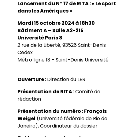
Bibliothèques universitaires
Lancement du N° 17 de RITA : « Le sport
Agenda
dans les Amériques »
Séminaires et conférences
Les Revues du LER
Journées d’études
Revue Pandora
Mardi 15 octobre 2024 à 18h30
Colloques
Cuadernos LIRICO
Soutenances de doctorat
Publications
Bâtiment A – Salle A2-215
Cahiers ALHIM
Soutenances HDR
Université Paris 8
Ouvrages
RITA
2 rue de la Liberté, 93526 Saint-Denis
Dossiers et numéros de revues
Thèses
Cedex
Collection HAL
Métro ligne 13 – Saint-Denis Université
Le LER sur Vimeo
Ouverture :
Direction du LER
Présentation de RITA :
Comité de
rédaction
Présentation du numéro :
François
Weigel
(Université fédérale de Rio de
Janeiro), Coordinateur du dossier