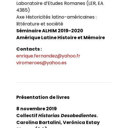
Bibliothèques universitaires
Laboratoire d’Etudes Romanes (LER, EA
Agenda
4385)
Séminaires et conférences
Les Revues du LER
Journées d’études
Axe Historicités latino-américaines :
Revue Pandora
Colloques
littérature et société
Cuadernos LIRICO
Soutenances de doctorat
Publications
Séminaire ALHIM 2019-2020
Cahiers ALHIM
Soutenances HDR
Ouvrages
Amérique Latine Histoire et Mémoire
RITA
Dossiers et numéros de revues
Thèses
Contacts :
Collection HAL
enrique.fernandez@yahoo.fr
Le LER sur Vimeo
viromeroes@yahoo.es
Présentation de livres
8 novembre 2019
Collectif
Historias Desobedientes
.
Carolina Bartalini, Verónica Estay