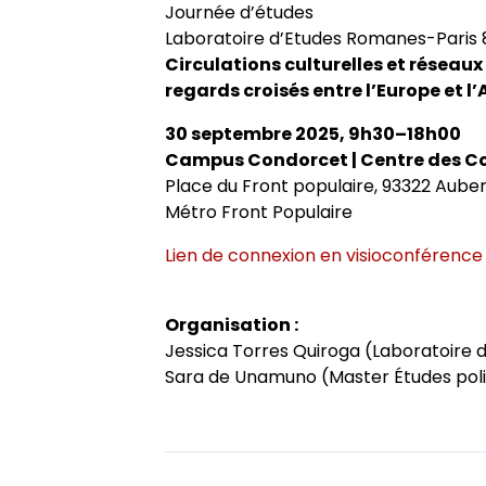
Journée d’études
Axes de recherche 2013-2018
Jeunes docteurs et anciens dipl
École doctorale
Colloques
RITA
Collection HAL
Laboratoire d’Etudes Romanes-Paris 8
Circulations culturelles et réseaux 
regards croisés entre l’Europe et l
Projets et réseaux de recherche
Masters adossés au LER
Soutenances de doctorat
Le LER sur Vimeo
30 septembre 2025, 9h30–18h00
Campus Condorcet | Centre des Col
Laboratoire junior
Bibliothèques universitaires
Soutenances HDR
Place du Front populaire, 93322 Auberv
Métro Front Populaire
Fonctionnement
Lien de connexion en visioconférenc
Organisation :
Jessica Torres Quiroga (Laboratoire 
Sara de Unamuno (Master Études pol