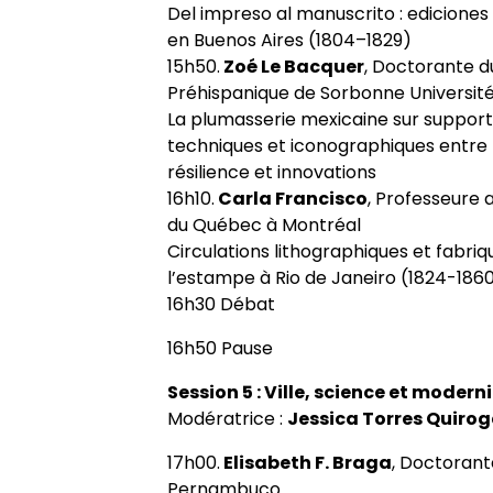
Del impreso al manuscrito : ediciones
en Buenos Aires (1804–1829)
15h50.
Zoé Le Bacquer
, Doctorante d
Préhispanique de Sorbonne Universit
La plumasserie mexicaine sur suppor
techniques et iconographiques entre l
résilience et innovations
16h10.
Carla Francisco
, Professeure 
du Québec à Montréal
Circulations lithographiques et fabriq
l’estampe à Rio de Janeiro (1824-186
16h30 Débat
16h50 Pause
Session 5 : Ville, science et modern
Modératrice :
Jessica Torres Quiro
17h00.
Elisabeth F. Braga
, Doctorante
Pernambuco