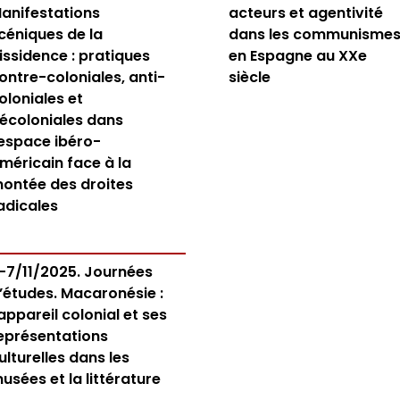
anifestations
acteurs et agentivité
céniques de la
dans les communisme
issidence : pratiques
en Espagne au XXe
ontre-coloniales, anti-
siècle
oloniales et
écoloniales dans
’espace ibéro-
méricain face à la
ontée des droites
adicales
-7/11/2025. Journées
’études. Macaronésie :
’appareil colonial et ses
eprésentations
ulturelles dans les
usées et la littérature