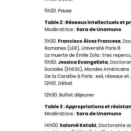
11h20. Pause
Table 2 : Réseaux intellectuels et p
Modératrice :
Sara de Unamuno
11h30.
Francisco Álvez Francese
, Do
Romanes (LER), Université Paris 8
La muerte de Émile Zola : tres reper
11h50.
Jessica Evangelista
, Doctora
Sociales (EhESS), Mondes Américains
De la Caraïbe à Paris : exil, réseaux e
12h10. Débat
12h30. Buffet déjeuner
Table 3 : Appropriations et résist
Modératrice :
Sara de Unamuno
14h00.
Salomé Ketabi
, Doctorante a