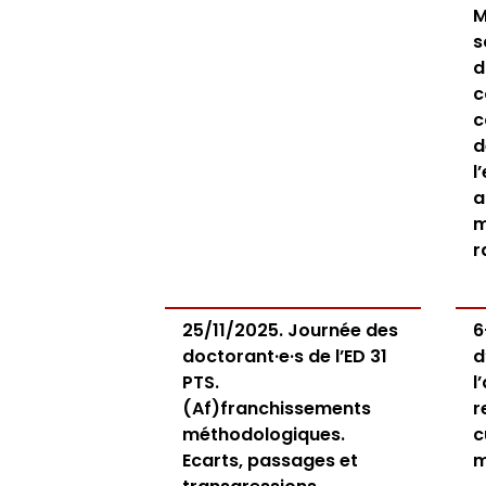
M
s
d
c
c
d
l
a
m
r
25/11/2025. Journée des
6
doctorant·e·s de l’ED 31
d
PTS.
l
(Af)franchissements
r
méthodologiques.
c
Ecarts, passages et
m