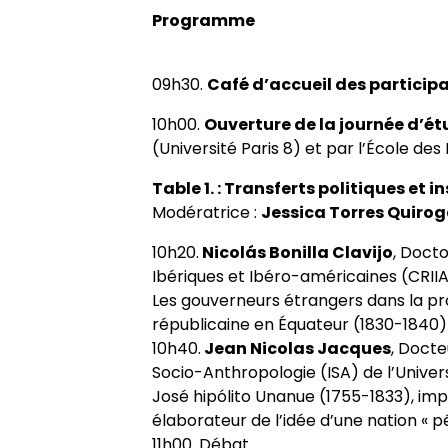
Programme
09h30.
Café d’accueil des participa
10h00.
Ouverture de la journée d’é
(Université Paris 8) et par l’École de
Table 1. : Transferts politiques et i
Modératrice :
Jessica Torres Quiro
10h20.
Nicolás Bonilla Clavijo
, Doct
Ibériques et Ibéro-américaines (CRIIA
Les gouverneurs étrangers dans la pr
républicaine en Équateur (1830-1840)
10h40.
Jean Nicolas Jacques
, Docte
Socio-Anthropologie (ISA) de l’Univer
José hipólito Unanue (1755-1833), imp
élaborateur de l’idée d’une nation « 
11h00. Débat