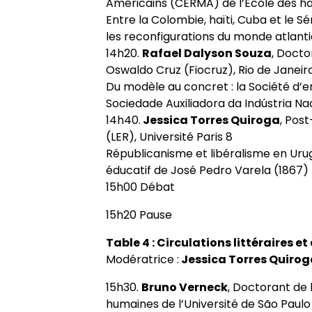
Américains (CERMA) de l’École des ha
Entre la Colombie, haïti, Cuba et le Sé
les reconfigurations du monde atlanti
14h20.
Rafael Dalyson Souza
, Docto
Oswaldo Cruz (Fiocruz), Rio de Janeir
Du modèle au concret : la Société d’e
Sociedade Auxiliadora da Indústria Na
14h40.
Jessica Torres Quiroga
, Pos
(LER), Université Paris 8
Républicanisme et libéralisme en Urug
éducatif de José Pedro Varela (1867)
15h00 Débat
15h20 Pause
Table 4 : Circulations littéraires et
Modératrice :
Jessica Torres Quirog
15h30.
Bruno Verneck
, Doctorant de 
humaines de l’Université de São Paulo