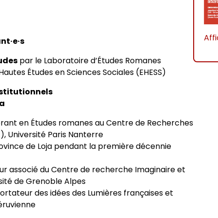
Aff
nt·e·s
tudes
par le Laboratoire d’Études Romanes
s Hautes Études en Sciences Sociales (EHESS)
nstitutionnels
ga
orant en Études romanes au Centre de Recherches
), Université Paris Nanterre
ovince de Loja pendant la première décennie
ur associé du Centre de recherche Imaginaire et
sité de Grenoble Alpes
ortateur des idées des Lumières françaises et
péruvienne