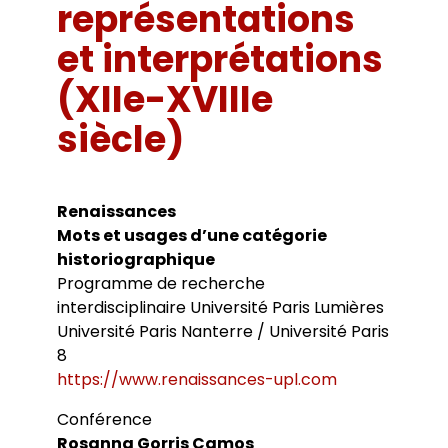
Bibliothèques universitaires
représentations
Agenda
Séminaires et conférences
Les Revues du LER
et interprétations
Journées d’études
Revue Pandora
Colloques
(XIIe-XVIIIe
Cuadernos LIRICO
Soutenances de doctorat
Publications
Cahiers ALHIM
Soutenances HDR
siècle)
Ouvrages
RITA
Dossiers et numéros de revues
Thèses
Collection HAL
Le LER sur Vimeo
Renaissances
Mots et usages d’une catégorie
historiographique
Programme de recherche
interdisciplinaire Université Paris Lumières
Université Paris Nanterre / Université Paris
8
https://www.renaissances-upl.com
Conférence
Rosanna Gorris Camos