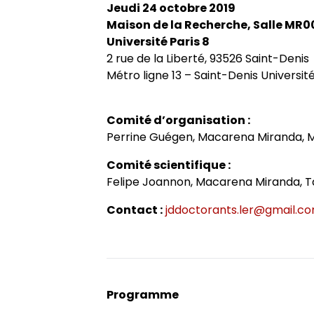
Jeudi 24 octobre 2019
Axes de recherche 2013-2018
Jeunes docteurs et anciens dipl
École doctorale
Colloques
RITA
Collection HAL
Maison de la Recherche, Salle MR0
Université Paris 8
2 rue de la Liberté, 93526 Saint-Denis
Projets et réseaux de recherche
Masters adossés au LER
Soutenances de doctorat
Le LER sur Vimeo
Métro ligne 13 – Saint-Denis Universit
Laboratoire junior
Bibliothèques universitaires
Soutenances HDR
Comité d’organisation :
Perrine Guégen, Macarena Miranda, Mi
Fonctionnement
Comité scientifique :
Felipe Joannon, Macarena Miranda, T
Contact :
jddoctorants.ler@gmail.c
Programme