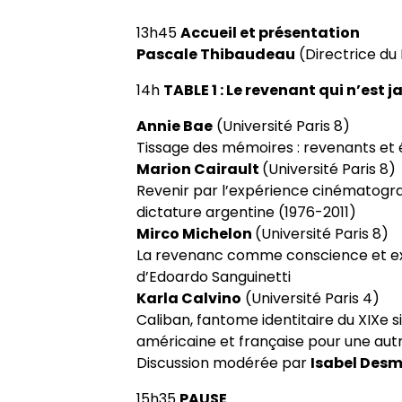
13h45
Accueil et présentation
Pascale Thibaudeau
(Directrice du
14h
TABLE 1 : Le revenant qui n’est 
Annie Bae
(Université Paris 8)
Tissage des mémoires : revenants et 
Marion Cairault
(Université Paris 8)
Revenir par l’expérience cinématogra
dictature argentine (1976-2011)
Mirco Michelon
(Université Paris 8)
La revenanc comme conscience et expé
d’Edoardo Sanguinetti
Karla Calvino
(Université Paris 4)
Caliban, fantome identitaire du XIXe si
américaine et française pour une autr
Discussion modérée par
Isabel Des
15h35
PAUSE