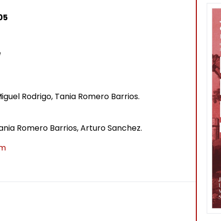
ômés
05
é
guel Rodrigo, Tania Romero Barrios.
ania Romero Barrios, Arturo Sanchez.
om