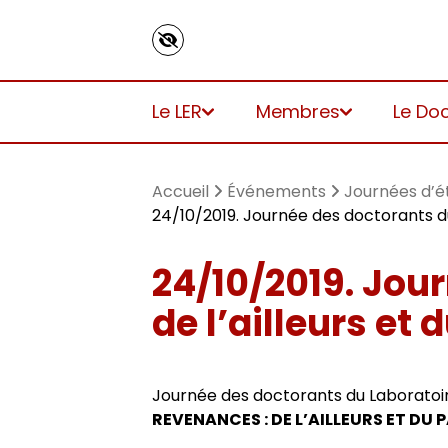
Panneau de gestion des cookies
Le LER
Membres
Le Do
Accueil
Événements
Journées d’é
24/10/2019. Journée des doctorants du
24/10/2019. Jou
Présentation
Titulaires
Inscriptions
Vie du laboratoire
Agenda
Revue Pandora
Ouvrages
de l’ailleurs et
Axes de recherche 2025-2030
Autres membres
Directions de thèse
Appels à contributions
Séminaires et conférences
Cuadernos LIRICO
Dossiers et numéros de revues
Journée des doctorants du Laborato
Axes de recherche 2019-2024
Doctorants
Représentants des doctorants
Journées d’études
Cahiers ALHIM
Thèses
REVENANCES : DE L’AILLEURS ET DU 