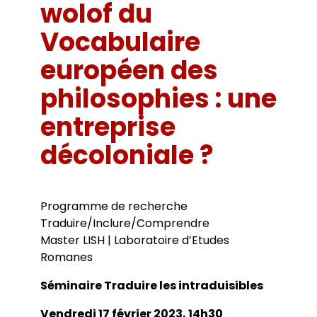
Bibliothèques universitaires
wolof du
Agenda
Séminaires et conférences
Les Revues du LER
Vocabulaire
Journées d’études
Revue Pandora
Colloques
européen des
Cuadernos LIRICO
Soutenances de doctorat
Publications
Cahiers ALHIM
Soutenances HDR
philosophies : une
Ouvrages
RITA
Dossiers et numéros de revues
entreprise
Thèses
Collection HAL
décoloniale ?
Le LER sur Vimeo
Programme de recherche
Traduire/Inclure/Comprendre
Master LISH | Laboratoire d’Etudes
Romanes
Séminaire Traduire les intraduisibles
Vendredi 17 février 2023, 14h30