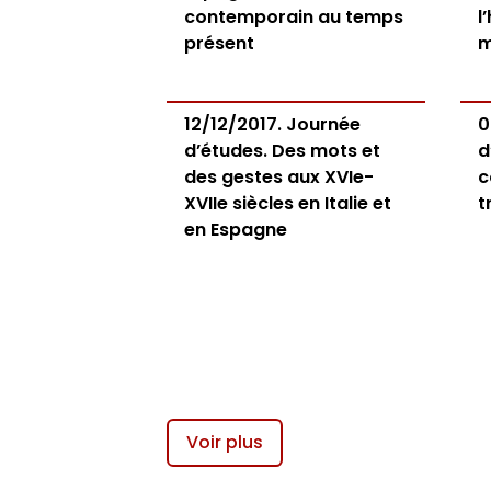
contemporain au temps
l
présent
m
12/12/2017. Journée
0
d’études. Des mots et
d
des gestes aux XVIe-
c
XVIIe siècles en Italie et
t
en Espagne
Voir plus