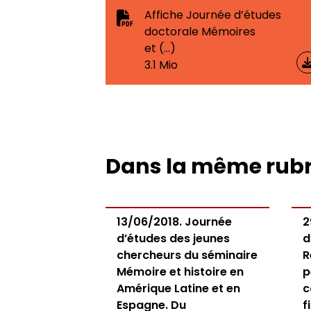
Affiche Journée d’études
Axes de recherche 2013-2018
Jeunes docteurs et anciens dipl
École doctorale
Colloques
RITA
Collection HAL
doctorale Mémoires
et (…)
Projets et réseaux de recherche
Masters adossés au LER
Soutenances de doctorat
Le LER sur Vimeo
3.1 Mio
Laboratoire junior
Bibliothèques universitaires
Soutenances HDR
Fonctionnement
Dans la même rub
13/06/2018. Journée
2
d’études des jeunes
d
chercheurs du séminaire
R
Mémoire et histoire en
p
Amérique Latine et en
c
Espagne. Du
f