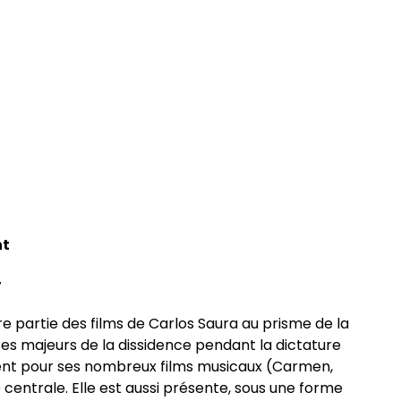
ômés
nt
7
re partie des films de Carlos Saura au prisme de la
s majeurs de la dissidence pendant la dictature
ment pour ses nombreux films musicaux (Carmen,
entrale. Elle est aussi présente, sous une forme