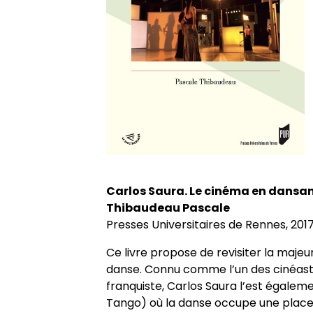
Axes de recherche 2013-2018
Jeunes docteurs et anciens dipl
École doctorale
Colloques
RITA
Collection HAL
Projets et réseaux de recherche
Masters adossés au LER
Soutenances de doctorat
Le LER sur Vimeo
Laboratoire junior
Bibliothèques universitaires
Soutenances HDR
Fonctionnement
Carlos Saura. Le cinéma en dansa
Thibaudeau Pascale
Presses Universitaires de Rennes, 201
Ce livre propose de revisiter la majeu
danse. Connu comme l’un des cinéaste
franquiste, Carlos Saura l’est égale
Tango) où la danse occupe une place c