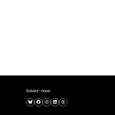
Suivez-nous
bluesky
facebook
instagram
linkedin
threads