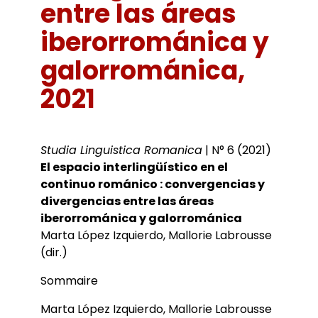
Bibliothèques universitaires
entre las áreas
Agenda
Séminaires et conférences
Les Revues du LER
iberorrománica y
Journées d’études
Revue Pandora
Colloques
galorrománica,
Cuadernos LIRICO
Soutenances de doctorat
Publications
Cahiers ALHIM
Soutenances HDR
2021
Ouvrages
RITA
Dossiers et numéros de revues
Thèses
Collection HAL
Le LER sur Vimeo
Studia Linguistica Romanica
| N° 6 (2021)
El espacio interlingüístico en el
continuo románico : convergencias y
divergencias entre las áreas
iberorrománica y galorrománica
Marta López Izquierdo, Mallorie Labrousse
(dir.)
Sommaire
Marta López Izquierdo, Mallorie Labrousse