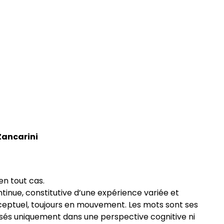
ômés
Zancarini
en tout cas.
ontinue, constitutive d’une expérience variée et
nceptuel, toujours en mouvement. Les mots sont ses
ilisés uniquement dans une perspective cognitive ni