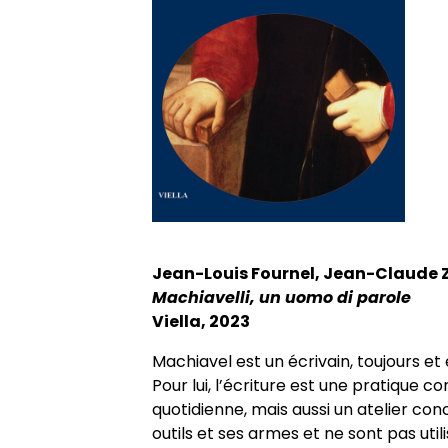
Axes de recherche 2013-2018
Jeunes docteurs et anciens dipl
École doctorale
Colloques
RITA
Collection HAL
Projets et réseaux de recherche
Masters adossés au LER
Soutenances de doctorat
Le LER sur Vimeo
Laboratoire junior
Bibliothèques universitaires
Soutenances HDR
Fonctionnement
Jean-Louis Fournel, Jean-Claude 
Machiavelli, un uomo di parole
Viella, 2023
Machiavel est un écrivain, toujours et 
Pour lui, l’écriture est une pratique c
quotidienne, mais aussi un atelier co
outils et ses armes et ne sont pas ut