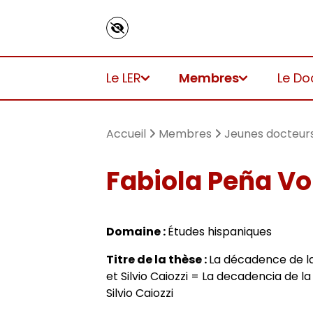
Panneau de gestion des cookies
Le LER
Membres
Le Do
Accueil
Membres
Jeunes docteurs
Fabiola Peña V
Présentation
Titulaires
Inscriptions
Vie du laboratoire
Agenda
Revue Pandora
Ouvrages
Domaine :
Études hispaniques
Axes de recherche 2025-2030
Autres membres
Directions de thèse
Appels à contributions
Séminaires et conférences
Cuadernos LIRICO
Dossiers et numéros de revues
Titre de la thèse :
La décadence de la
et Silvio Caiozzi = La decadencia de 
Axes de recherche 2019-2024
Doctorants
Représentants des doctorants
Journées d’études
Cahiers ALHIM
Thèses
Silvio Caiozzi