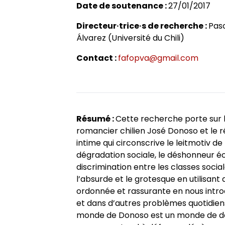
Date de soutenance :
27/01/2017
Axes de recherche 2013-2018
Jeunes docteurs et anciens dipl
École doctorale
Colloques
RITA
Collection HAL
Directeur·trice·s de recherche :
Pasc
Álvarez (Université du Chili)
Projets et réseaux de recherche
Masters adossés au LER
Soutenances de doctorat
Le LER sur Vimeo
Contact :
fafopva@gmail.com
Laboratoire junior
Bibliothèques universitaires
Soutenances HDR
Fonctionnement
Résumé :
Cette recherche porte sur l’
romancier chilien José Donoso et le réa
intime qui circonscrive le leitmotiv de
dégradation sociale, le déshonneur éc
discrimination entre les classes soci
l’absurde et le grotesque en utilisant 
ordonnée et rassurante en nous introdu
et dans d’autres problèmes quotidiens 
monde de Donoso est un monde de déc