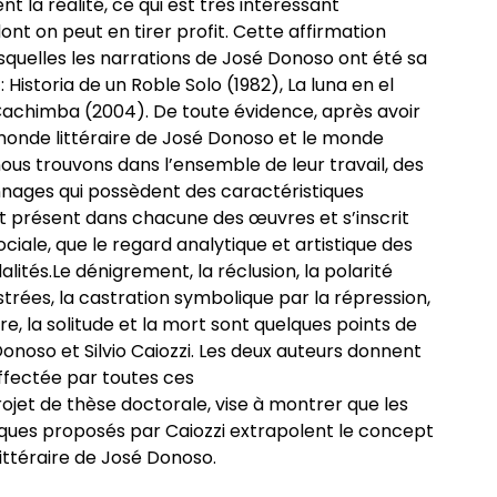
la réalité, ce qui est très intéressant
t on peut en tirer profit. Cette affirmation
esquelles les narrations de José Donoso ont été sa
 Historia de un Roble Solo (1982), La luna en el
Cachimba (2004). De toute évidence, après avoir
 monde littéraire de José Donoso et le monde
nous trouvons dans l’ensemble de leur travail, des
nages qui possèdent des caractéristiques
est présent dans chacune des œuvres et s’inscrit
iale, que le regard analytique et artistique des
ités.Le dénigrement, la réclusion, la polarité
strées, la castration symbolique par la répression,
re, la solitude et la mort sont quelques points de
noso et Silvio Caiozzi. Les deux auteurs donnent
affectée par toutes ces
ojet de thèse doctorale, vise à montrer que les
ues proposés par Caiozzi extrapolent le concept
ttéraire de José Donoso.