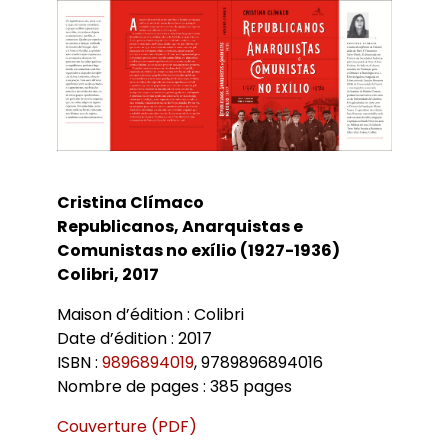
Bibliothèques universitaires
Agenda
Séminaires et conférences
Les Revues du LER
Journées d’études
Revue Pandora
Colloques
Cuadernos LIRICO
Soutenances de doctorat
Publications
Cahiers ALHIM
Soutenances HDR
Ouvrages
RITA
Dossiers et numéros de revues
Thèses
Collection HAL
Cristina Clímaco
Le LER sur Vimeo
Republicanos, Anarquistas e
Comunistas no exílio (1927-1936)
Colibri, 2017
Maison d’édition : Colibri
Date d’édition : 2017
ISBN :
9896894019
, 9789896894016
Nombre de pages : 385 pages
Couverture (PDF)