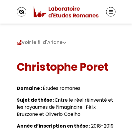
Panneau de gestion des cookies
Voir le fil d'Ariane
Le LER
Christophe Poret
Présentation
Axes de recherche 2025-2030
Membres
Axes de recherche 2019-2024
Titulaires
Axes de recherche 2013-2018
Domaine :
Études romanes
Autres membres
Projets et réseaux de recherche
Le Doctorat
Doctorants
Laboratoire junior
Sujet de thèse :
Entre le réel réinventé et
Inscriptions
Jeunes docteurs et anciens diplômés
Fonctionnement
les royaumes de l’imaginaire : Félix
Directions de thèse
Actualités
Bruzzone et Oliverio Coelho
Représentants des doctorants
Vie du laboratoire
École doctorale
Appels à contributions
Année d’inscription en thèse :
2018-2019
Masters adossés au LER
Événements