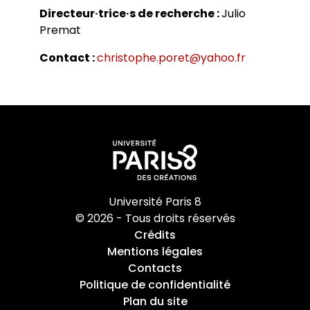
Bibliothèques universitaires
Agenda
Directeur·trice·s de recherche :
Julio
Séminaires et conférences
Les Revues du LER
Premat
Journées d’études
Revue Pandora
Colloques
Contact :
christophe.poret@yahoo.fr
Cuadernos LIRICO
Soutenances de doctorat
Publications
Cahiers ALHIM
Soutenances HDR
Ouvrages
RITA
Dossiers et numéros de revues
Thèses
Collection HAL
Le LER sur Vimeo
Université Paris 8
© 2026 - Tous droits réservés
Crédits
Mentions légales
Contacts
Politique de confidentialité
Plan du site