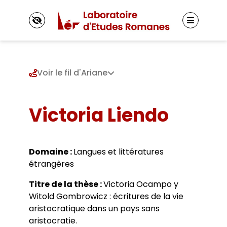
Panneau de gestion des cookies
Voir le fil d'Ariane
Le LER
Victoria Liendo
Présentation
Axes de recherche 2025-2030
Membres
Axes de recherche 2019-2024
Titulaires
Axes de recherche 2013-2018
Domaine :
Langues et littératures
Autres membres
Projets et réseaux de recherche
Le Doctorat
étrangères
Doctorants
Laboratoire junior
Inscriptions
Jeunes docteurs et anciens diplômés
Fonctionnement
Titre de la thèse :
Victoria Ocampo y
Directions de thèse
Actualités
Witold Gombrowicz : écritures de la vie
Représentants des doctorants
Vie du laboratoire
École doctorale
aristocratique dans un pays sans
Appels à contributions
Masters adossés au LER
Événements
aristocratie.