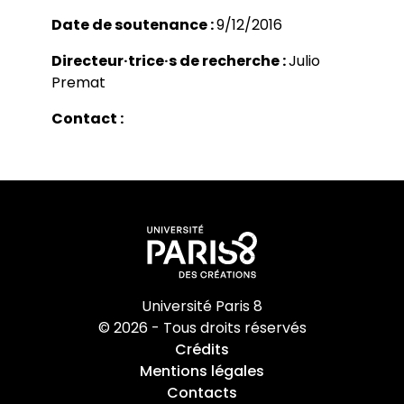
Bibliothèques universitaires
Agenda
Date de soutenance :
9/12/2016
Séminaires et conférences
Les Revues du LER
Journées d’études
Directeur·trice·s de recherche :
Julio
Revue Pandora
Colloques
Premat
Cuadernos LIRICO
Soutenances de doctorat
Publications
Cahiers ALHIM
Soutenances HDR
Ouvrages
Contact :
RITA
Dossiers et numéros de revues
Thèses
Collection HAL
Le LER sur Vimeo
Université Paris 8
© 2026 - Tous droits réservés
Crédits
Mentions légales
Contacts