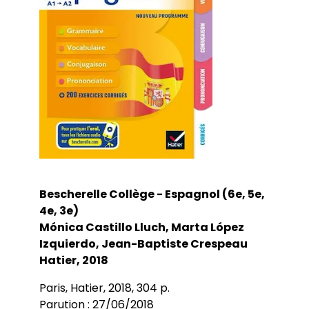
Bibliothèques universitaires
Agenda
Séminaires et conférences
Les Revues du LER
Journées d’études
Revue Pandora
Colloques
Cuadernos LIRICO
Soutenances de doctorat
Publications
Cahiers ALHIM
Soutenances HDR
Ouvrages
RITA
Dossiers et numéros de revues
Thèses
Collection HAL
Le LER sur Vimeo
Bescherelle Collège - Espagnol (6e, 5e,
4e, 3e)
Mónica Castillo Lluch, Marta López
Izquierdo, Jean-Baptiste Crespeau
Hatier, 2018
Paris, Hatier, 2018, 304 p.
Parution : 27/06/2018