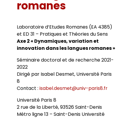
Bibliothèques universitaires
romanes
Agenda
Séminaires et conférences
Les Revues du LER
Journées d’études
Revue Pandora
Colloques
Laboratoire d’Etudes Romanes (EA 4385)
Cuadernos LIRICO
Soutenances de doctorat
Publications
Cahiers ALHIM
et ED 31 – Pratiques et Théories du Sens
Soutenances HDR
Ouvrages
RITA
Axe 2 « Dynamiques, variation et
Dossiers et numéros de revues
innovation dans les langues romanes »
Thèses
Collection HAL
Séminaire doctoral et de recherche 2021-
Le LER sur Vimeo
2022
Dirigé par Isabel Desmet, Université Paris
8
Contact :
isabel.desmet@univ-paris8.fr
Université Paris 8
2 rue de la Liberté, 93526 Saint-Denis
Métro ligne 13 – Saint-Denis Université